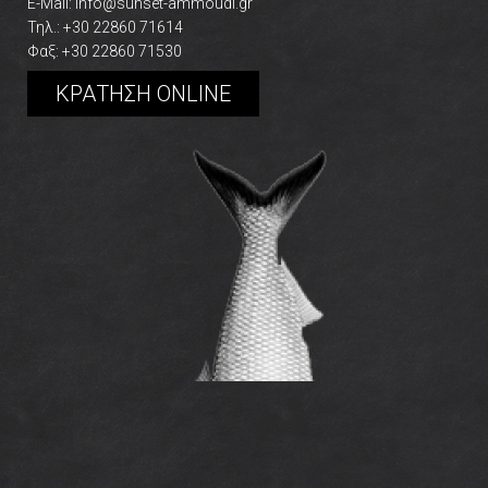
E-Mail:
info@sunset-ammoudi.gr
spam
Τηλ.: +30 22860 71614
submissions.
Φαξ: +30 22860 71530
1+9
ΚΡΑΤΗΣΗ ONLINE