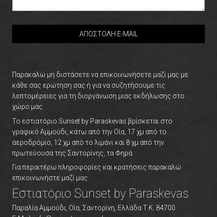
CAPTCHA
This
question
is
for
Παρακαλώ μη διστάσετε να επικοινωνήσετε μαζί μας με
testing
κάθε σας ερώτηση σας ή για να συζητήσουμε τις
whether
λεπτομέρειες για τη διοργάνωση μιας εκδήλωσης στο
or
χώρο μας.
not
Το εστιατόριο Sunset by Paraskevas βρίσκεται στο
you
γραφικό Αμμούδι, κάτω από την Οία, 17 χμ από το
are
αεροδρόμιο, 12 χμ από το λιμάνι και 8 χμ από την
a
πρωτεύουσα της Σαντορίνης, τα Φηρά.
human
Για περαιτέρω πληροφορίες και κρατήσεις παρακαλώ
visitor
επικοινωνήστε μαζί μας
and
Εστιατόριο Sunset by Paraskevas
to
prevent
Παραλία Αμμούδι, Οία, Σαντορίνη, Ελλάδα Τ.Κ. 84700
automated