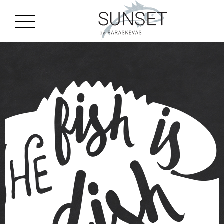
gtag('js', new Date()); gtag('config', 'G-J8CGC4MTQM');
Skip to main content
MENU
EN
GR
ES
HOME
HISTORIAL
MENU
UBICACIÓN
EVENTOS
GALLERY
BOOK A TABLE
COMUNICACIÓN